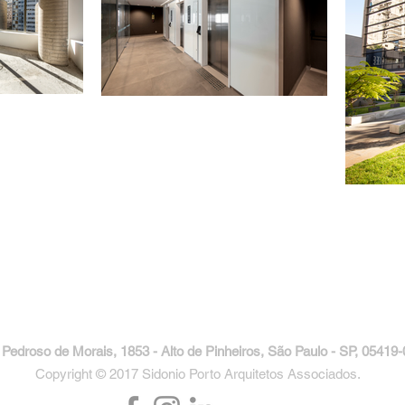
 Pedroso de Morais, 1853 - Alto de Pinheiros, São Paulo - SP, 05419
Copyright © 2017 Sidonio Porto Arquitetos Associados.