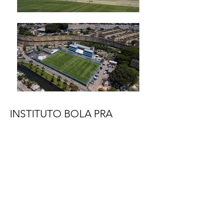
INSTITUTO BOLA PRA
FRENTE
Rio de Janeiro/ RJ - Brasil
Compartilhar
Av. Pedroso de Morais, 1853 - Alto de
Pinheiros, São Paulo - SP,
05419-000
Copyright © 2017 Sidonio Porto Arquitetos
Associados.