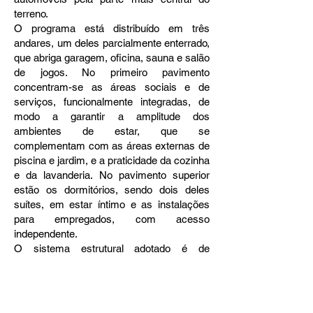
terreno.
O programa está distribuído em três
andares, um deles parcialmente enterrado,
que abriga garagem, oficina, sauna e salão
de jogos. No primeiro pavimento
concentram-se as áreas sociais e de
serviços, funcionalmente integradas, de
modo a garantir a amplitude dos
ambientes de estar, que se
complementam com as áreas externas de
piscina e jardim, e a praticidade da cozinha
e da lavanderia. No pavimento superior
estão os dormitórios, sendo dois deles
suítes, em estar íntimo e as instalações
para empregados, com acesso
independente.
O sistema estrutural adotado é de
concreto, laje plana, o fechamento em
alvenarias. O revestimento em tijolo deixa
evidente os componentes estruturais por
meio de sua disposição diferenciada. O