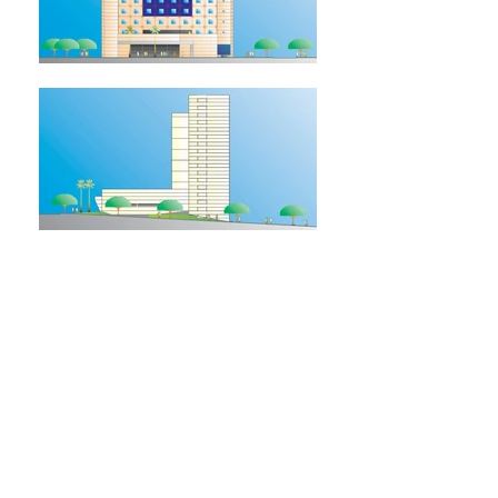
HOTEL IBIS
Sorocaba/ SP - Brasil
Compartilhar
Av. Pedroso de Morais, 1853 - Alto de
Pinheiros, São Paulo - SP,
05419-000
Copyright © 2017 Sidonio Porto Arquitetos
Associados.